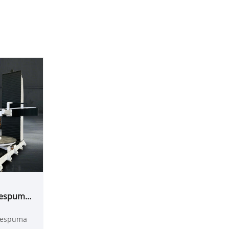
 espuma
525
 espuma