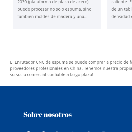
2030 (plataforma de placa de acero)
caliente. 
puede procesar no solo espuma, sino
de un tabl
también moldes de madera y una
densidad 
pequeña cantidad de moldes de
planitud y
aluminio. La configuración se importa
temperatu
con embalaje original. El modelo
utilizado 
convencional es 2030, 2040, 4060, 5080,
líneas de E
que utiliza el eje principal BT40 para
embalajes 
procesar diferentes materiales. El
espuma.
El Enrutador CNC de espuma se puede comprar a precio de f
cuerpo adopta encimeras de hierro
proveedores profesionales en China. Tenemos nuestra propia f
su socio comercial confiable a largo plazo!
fundido o placa de acero para
garantizar la estabilidad de todo el
procesamiento de la máquina.
Sobre nosotros