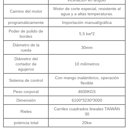
inclinación en ángulo
Motor de corte especial, resistente al
Camino del motor
agua y a altas temperaturas.
programáticamente
Importación manual/gráfica
Poder de pulido de
5,5 kw*2
bordes
Diámetro de la
30mm
rueda
Diámetro del
cortador de
10 milímetros
agujeros
Con mango inalámbrico, operación
Sistema de control
flexible
Peso corporal
4600KGS
Dimensión
6100*3230*3000
Carriles cuadrados lineales TAIWÁN
Rieles
30
potencia total
20kw